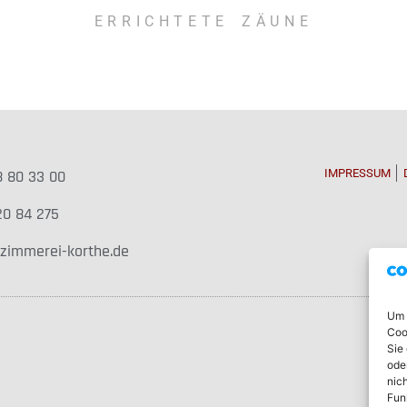
ERRICHTETE ZÄUNE
 80 33 00
IMPRESSUM
20 84 275
zimmerei-korthe.de
Um 
Coo
Sie
ode
nic
Fun