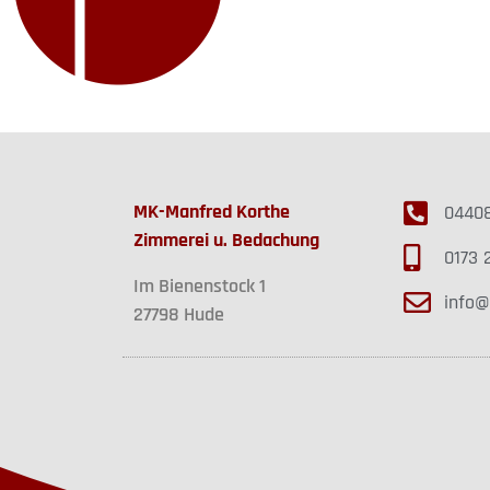
1
MK-Manfred Korthe
04408
Zimmerei u. Bedachung
0173 
Im Bienenstock 1
info@
27798 Hude